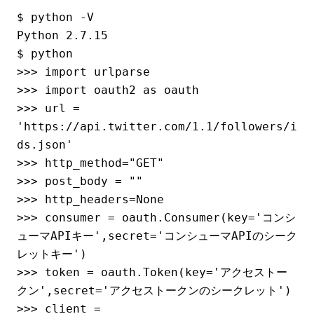
$ python -V

Python 2.7.15

$ python

>>> import urlparse

>>> import oauth2 as oauth

>>> url = 
'https://api.twitter.com/1.1/followers/i
ds.json'

>>> http_method="GET"

>>> post_body = ""

>>> http_headers=None

>>> consumer = oauth.Consumer(key='コンシ
ューマAPIキー',secret='コンシューマAPIのシーク
レットキー')

>>> token = oauth.Token(key='アクセストー
クン',secret='アクセストークンのシークレット')

>>> client = 