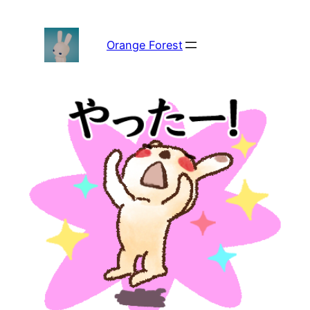
内
容
を
Orange Forest
ス
キ
ッ
プ