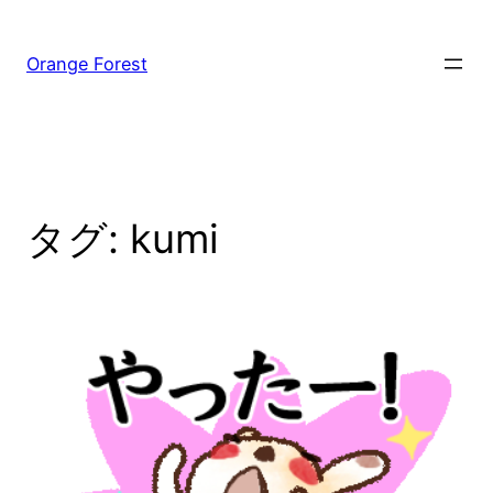
内
容
Orange Forest
を
ス
キ
ッ
プ
タグ:
kumi