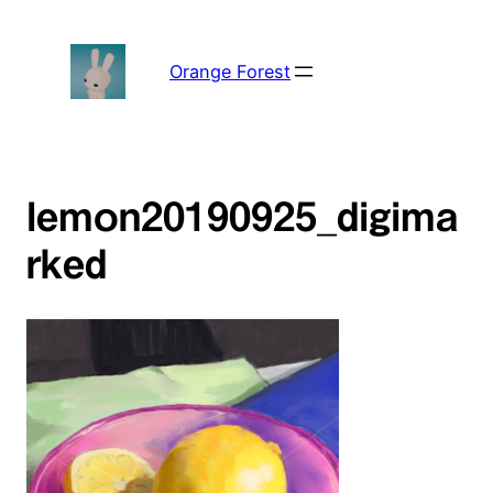
内
容
を
Orange Forest
ス
キ
ッ
プ
lemon20190925_digima
rked