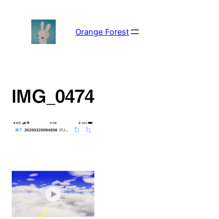
内
容
を
Orange Forest
ス
キ
ッ
プ
IMG_0474