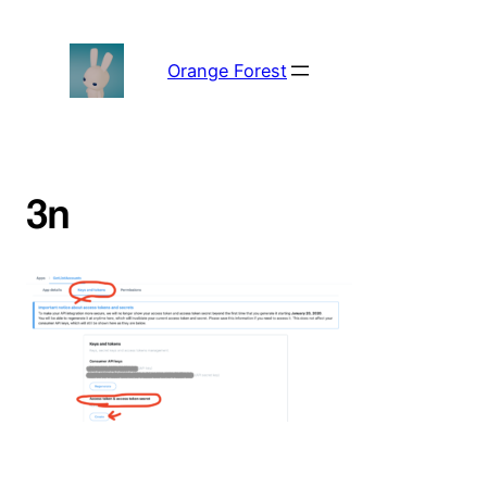
内
容
を
Orange Forest
ス
キ
ッ
プ
3n