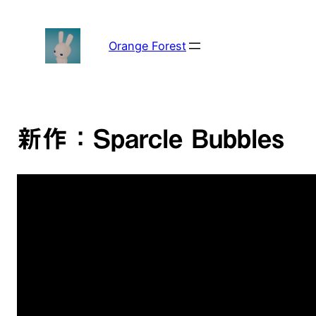
内
容
を
Orange Forest
ス
キ
ッ
プ
新作：Sparcle Bubbles