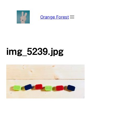
内
容
を
Orange Forest
ス
キ
ッ
プ
img_5239.jpg