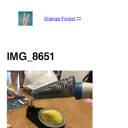
内
容
を
Orange Forest
ス
キ
ッ
プ
IMG_8651