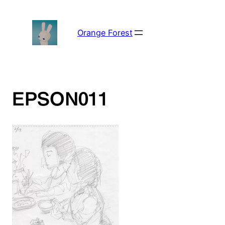
内
容
を
Orange Forest
ス
キ
ッ
プ
EPSON011