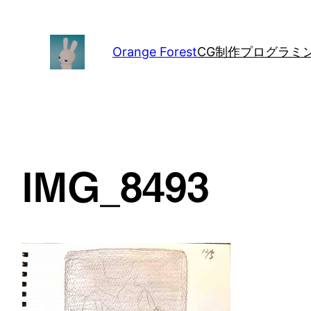
内
容
を
Orange Forest
CG制作
プログラミン
ス
キ
ッ
プ
IMG_8493