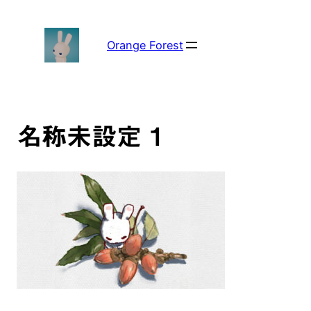
内
容
を
Orange Forest
ス
キ
ッ
プ
名称未設定 1