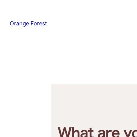
内
容
を
Orange Forest
ス
キ
ッ
プ