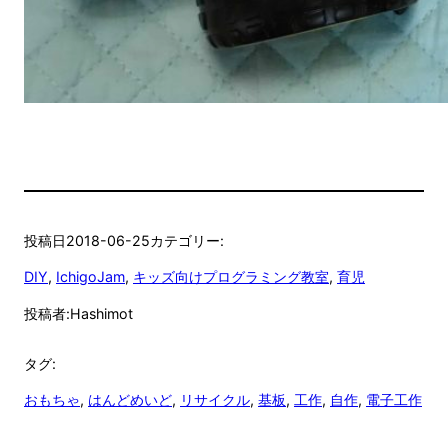
投稿日
2018-06-25
カテゴリー:
DIY
, 
IchigoJam
, 
キッズ向けプログラミング教室
, 
育児
投稿者:
Hashimot
タグ:
おもちゃ
, 
はんどめいど
, 
リサイクル
, 
基板
, 
工作
, 
自作
, 
電子工作